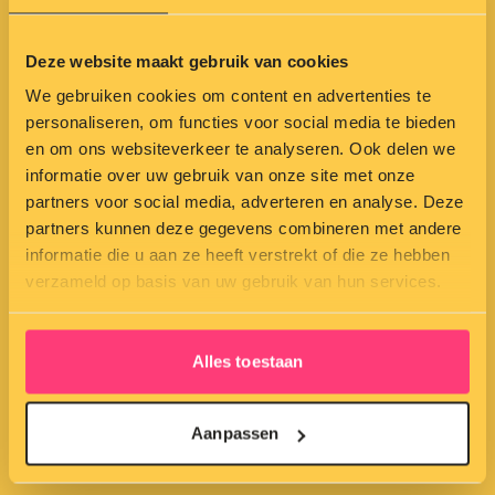
Deze website maakt gebruik van cookies
We gebruiken cookies om content en advertenties te
personaliseren, om functies voor social media te bieden
en om ons websiteverkeer te analyseren. Ook delen we
Direct naar
informatie over uw gebruik van onze site met onze
Home
partners voor social media, adverteren en analyse. Deze
partners kunnen deze gegevens combineren met andere
Aanbod
informatie die u aan ze heeft verstrekt of die ze hebben
verzameld op basis van uw gebruik van hun services.
Hoe werken wij?
Over ons
Alles toestaan
Direct een gratis waardebepaling van je huis
Contact
Aanpassen
Amsterdam